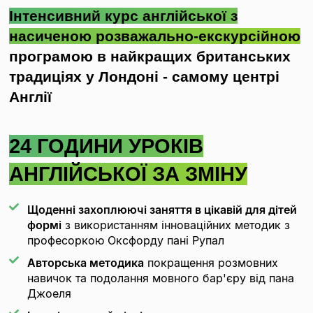
Інтенсивний курс англійської з
насиченою розважально-екскурсійною
програмою в найкращих британських
традиціях у Лондоні - самому центрі
Англії
24 ГОДИНИ УРОКІВ
АНГЛІЙСЬКОЇ ЗА ЗМІНУ
Щоденні захоплюючі заняття в цікавій для дітей
формі
з використанням інноваційних методик з
професоркою Оксфорду пані Рупал
Авторська методика
покращення розмовних
навичок та подолання мовного бар'єру від пана
Джоеля