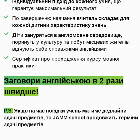
Індивідуальний підхід до кожного учня,
що
гарантує максимальний результат
По завершенню навчання
вчитель складає для
кожної дитини характеристику знань
Діти зануряться в англомовне середовище,
поринуть у культуру та побут місцевих жителів і
відчують себе справжніми англійцями
Сертифікат про проходження курсу мовної
практики
Заговори англійською в 2 рази
швидше!
P.S.
Якщо на час поїздки учень матиме дедлайни
здачі предметів, то JAMM school продовжить терміни
здачі предметів