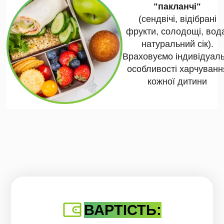
"пакланчі"
(сендвічі, відібрані
фрукти, солодощі, вод
натуральний сік).
Враховуємо індивідуаль
особливості харчуванн
кожної дитини
ВАРТІСТЬ: