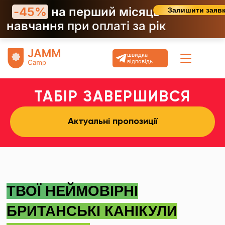
-45%
на перший місяць
Залишити заяв
навчання
при оплаті за рік
швидка
відповідь
ТАБІР ЗАВЕРШИВСЯ
Актуальні пропозиції
ТВОЇ НЕЙМОВIРНI
БРИТАНСЬКІ КАНІКУЛИ