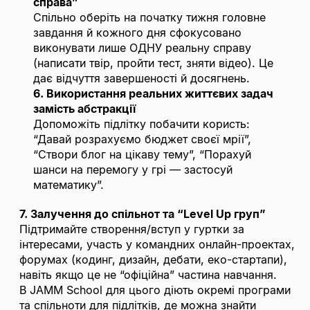
справа”
Спільно оберіть на початку тижня головне
завдання й кожного дня сфокусовано
виконувати лише ОДНУ реальну справу
(написати твір, пройти тест, зняти відео). Це
дає відчуття завершеності й досягнень.
6. Використання реальних життєвих задач
замість абстракції
Допоможіть підлітку побачити користь:
“Давай розрахуємо бюджет своєї мрії”,
“Створи блог на цікаву тему”, “Порахуй
шанси на перемогу у грі — застосуй
математику”.
7. Залучення до спільнот та “Level Up груп”
Підтримайте створення/вступ у гуртки за
інтересами, участь у командних онлайн-проектах,
форумах (кодинг, дизайн, дебати, еко-стартапи),
навіть якщо це не “офіційна” частина навчання.
В JAMM School для цього діють окремі програми
та спільноти для підлітків, де можна знайти