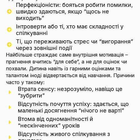
Перфекціоністи: бояться робити помилки,
швидко здаються, якщо “щось не
виходить”
Інтроверти або ті, хто має складності у
спілкуванні
Ті, що переживають стрес чи “вигорання”
через зовнішні події
Найбільше страждає саме внутрішня мотивація –
прагнення вчитись “для себе”, а не для оцінок чи
похвали. Дитина навіть із гарними оцінками та
талантом іноді відвертається від навчання. Причини
часто у такому:
Втрата сенсу: незрозуміло, навіщо це
“зубрити”
Відсутність почуття успіху: здається, що
маленькі досягнення “нічого не варті”
Втома від одноманітності й
“нескінченних” уроків
Відсутність живого спілкування з