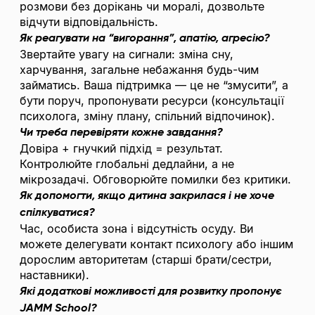
розмови без дорікань чи моралі, дозвольте
відчути відповідальність.
Як реагувати на “вигорання”, апатію, агресію?
Звертайте увагу на сигнали: зміна сну,
харчування, загальне небажання будь-чим
займатись. Ваша підтримка — це не “змусити”, а
бути поруч, пропонувати ресурси (консультації
психолога, зміну плану, спільний відпочинок).
Чи треба перевіряти кожне завдання?
Довіра + гнучкий підхід = результат.
Контролюйте глобальні дедлайни, а не
мікрозадачі. Обговорюйте помилки без критики.
Як допомогти, якщо дитина закрилася і не хоче
спілкуватися?
Час, особиста зона і відсутність осуду. Ви
можете делегувати контакт психологу або іншим
дорослим авторитетам (старші брати/сестри,
наставники).
Які додаткові можливості для розвитку пропонує
JAMM School?