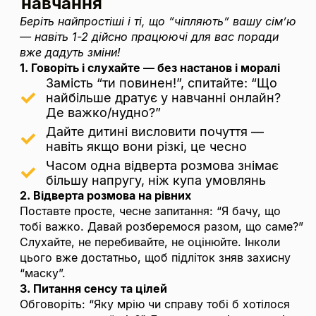
навчання
Беріть найпростіші і ті, що “чіпляють” вашу сім’ю
— навіть 1-2 дійсно працюючі для вас поради
вже дадуть зміни!
1. Говоріть і слухайте — без настанов і моралі
Замість “ти повинен!”, спитайте: “Що
найбільше дратує у навчанні онлайн?
Де важко/нудно?”
Дайте дитині висловити почуття —
навіть якщо вони різкі, це чесно
Часом одна відверта розмова знімає
більшу напругу, ніж купа умовлянь
2. Відверта розмова на рівних
Поставте просте, чесне запитання: “Я бачу, що
тобі важко. Давай розберемося разом, що саме?”
Слухайте, не перебивайте, не оцінюйте. Інколи
цього вже достатньо, щоб підліток зняв захисну
“маску”.
3. Питання сенсу та цілей
Обговоріть: “Яку мрію чи справу тобі б хотілося