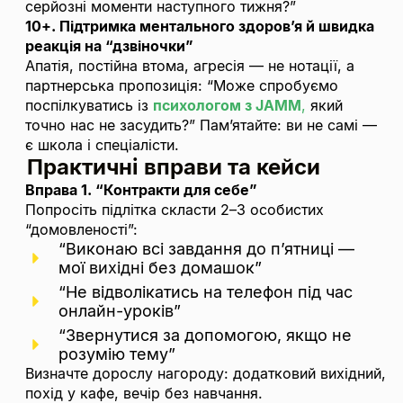
серйозні моменти наступного тижня?”
10+. Підтримка ментального здоров’я й швидка
реакція на “дзвіночки”
Апатія, постійна втома, агресія — не нотації, а
партнерська пропозиція: “Може спробуємо
поспілкуватись із
психологом з JAMM
,
який
точно нас не засудить?” Пам’ятайте: ви не самі —
є школа і спеціалісти.
Практичні
вправи та кейси
Вправа 1. “Контракти для себе”
Попросіть підлітка скласти 2–3 особистих
“домовленості”:
“Виконаю всі завдання до п’ятниці —
мої вихідні без домашок”
“Не відволікатись на телефон під час
онлайн-уроків”
“Звернутися за допомогою, якщо не
розумію тему”
Визначте дорослу нагороду: додатковий вихідний,
похід у кафе, вечір без навчання.