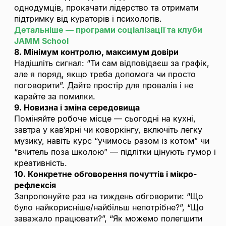
однодумців, прокачати лідерство та отримати
підтримку від кураторів і психологів.
Детальніше — програми соціалізації та клуби
JAMM School
8. Мінімум контролю, максимум довіри
Надішліть сигнал: “Ти сам відповідаєш за графік,
але я поряд, якщо треба допомога чи просто
поговорити”. Дайте простір для провалів і не
карайте за помилки.
9. Новизна і зміна середовища
Поміняйте робоче місце — сьогодні на кухні,
завтра у кав’ярні чи коворкінгу, включіть легку
музику, навіть курс “учимось разом із котом” чи
“вчитель поза школою” — підлітки цінують гумор і
креативність.
10. Конкретне обговорення почуттів і мікро-
рефлексія
Запропонуйте раз на тиждень обговорити: “Що
було найкорисніше/найбільш непотрібне?”, “Що
заважало працювати?”, “Як можемо полегшити