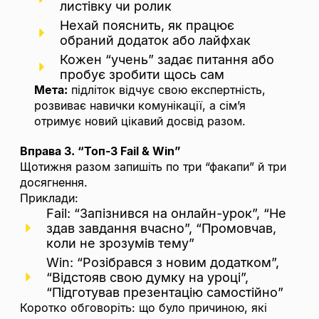
листівку чи ролик
Нехай пояснить, як працює
обраний додаток або лайфхак
Кожен “учень” задає питання або
пробує зробити щось сам
Мета:
підліток відчує свою експертність,
розвиває навички комунікації, а сім’я
отримує новий цікавий досвід разом.
Вправа 3. “Топ-3 Fail & Win”
Щотижня разом запишіть по три “факапи” й три
досягнення.
Приклади:
Fail: “Запізнився на онлайн-урок”, “Не
здав завдання вчасно”, “Промовчав,
коли не зрозумів тему”
Win: “Розібрався з новим додатком”,
“Відстояв свою думку на уроці”,
“Підготував презентацію самостійно”
Коротко обговоріть: що було причиною, які