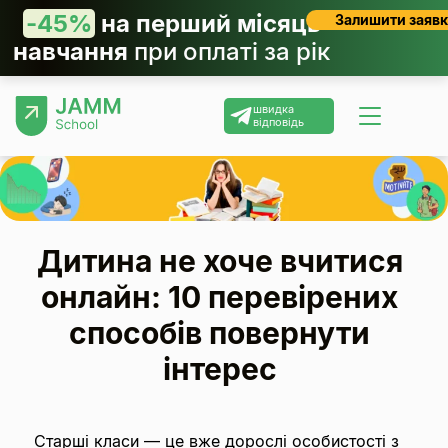
-45%
на перший місяць
Залишити заявк
навчання
при оплаті за рік
швидка
відповідь
Дитина не хоче вчитися
онлайн: 10 перевірених
способів повернути
інтерес
Старші класи — це вже дорослі особистості з