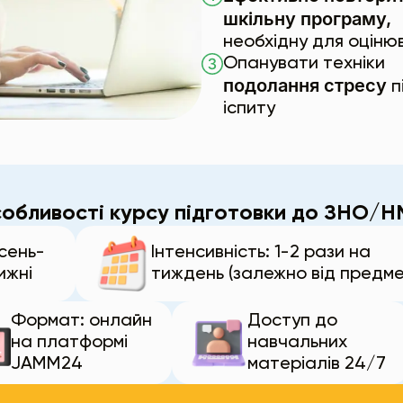
шкільну програму,
необхідну для оціню
Опанувати техніки
подолання стресу
п
іспиту
обливості курсу підготовки до ЗНО/Н
есень-
Інтенсивність: 1-2 рази на
ижні
тиждень (залежно від предм
Формат: онлайн
Доступ до
на платформі
навчальних
JAMM24
матеріалів 24/7