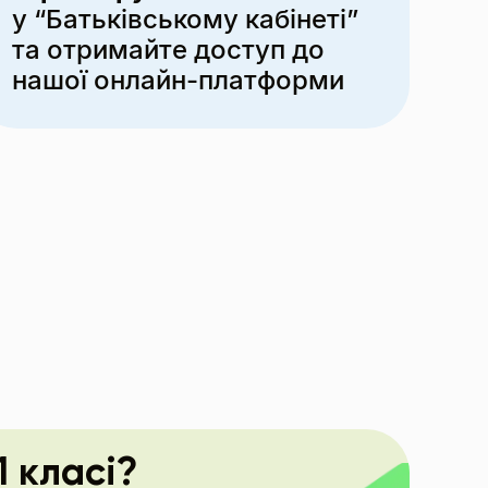
у “Батьківському кабінеті”
та отримайте доступ до
нашої онлайн⁠-⁠платформи
1 класі?