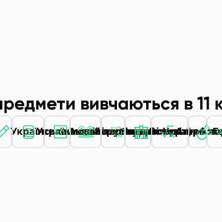
предмети вивчаються в 11 
Українська мова
Українська література
Англійська мова
Зарубіжна література
Історія України
Всесвітня істо
Алгебра 
Г