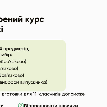
рений курс
і
4 предметів,
вибір:
обов’язково)
’язково)
бов’язково)
 вибором випускника)
ідготовки для 11-класників допоможе
ти
Відпрацювати навички