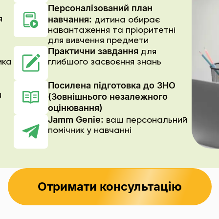
Персоналізований план
навчання:
я
дитина обирає
навантаження та пріоритетні
для вивчення предмети
Практични завдання
для
мка
глибшого засвоєння знань
Посилена підготовка до ЗНО
я
(Зовнішнього незалежного
оцінювання)
Jamm Genie:
ваш персональний
помічник у навчанні
Отримати консультацію