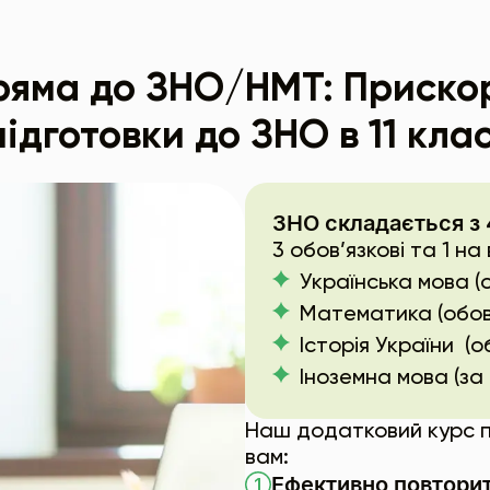
ряма до ЗНО/НМТ: Приско
підготовки до ЗНО в 11 клас
ЗНО складається з 
3 обов’язкові та 1 на 
Українська мова (
Математика (обов
Історія України (о
Iноземна мова (за
Наш додатковий курс п
вам:
Ефективно повтори